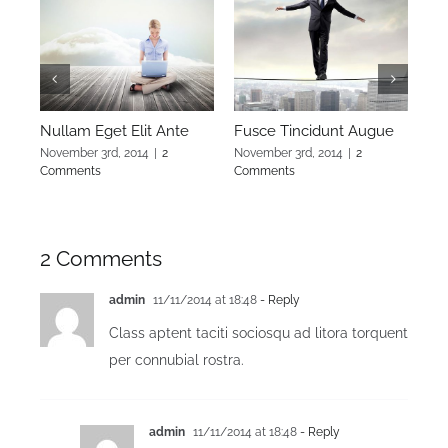
Nullam Eget Elit Ante
Fusce Tincidunt Augue
El
November 3rd, 2014
|
2
November 3rd, 2014
|
2
Nov
Comments
Comments
Co
2 Comments
admin
11/11/2014 at 18:48
- Reply
Class aptent taciti sociosqu ad litora torquent
per connubial rostra.
admin
11/11/2014 at 18:48
- Reply