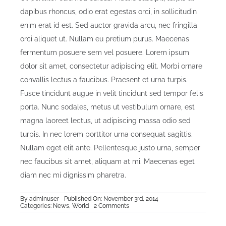
dapibus rhoncus, odio erat egestas orci, in sollicitudin
enim erat id est. Sed auctor gravida arcu, nec fringilla
orci aliquet ut. Nullam eu pretium purus. Maecenas
fermentum posuere sem vel posuere. Lorem ipsum
dolor sit amet, consectetur adipiscing elit. Morbi ornare
convallis lectus a faucibus. Praesent et urna turpis.
Fusce tincidunt augue in velit tincidunt sed tempor felis
porta. Nunc sodales, metus ut vestibulum ornare, est
magna laoreet lectus, ut adipiscing massa odio sed
turpis. In nec lorem porttitor urna consequat sagittis.
Nullam eget elit ante. Pellentesque justo urna, semper
nec faucibus sit amet, aliquam at mi. Maecenas eget
diam nec mi dignissim pharetra.
By
adminuser
Published On: November 3rd, 2014
on
Categories:
News
,
World
2 Comments
Fusce
Tincidunt