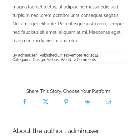
magna laoreet lectus, ut adipiscing massa odio sed
turpis. In nec lorem porttitor urna consequat sagittis.
Nullam eget elit ante. Pellentesque justo urna, semper
nec faucibus sit amet, aliquam at mi. Maecenas eget
diam nec mi dignissim pharetra.
By
adminuser
Published On: November 3rd, 2014
on
Categories:
Design
,
Videos
,
World
2 Comments
Malesuada
Fames
Aci
Share This Story, Choose Your Platform!
About the author : adminuser