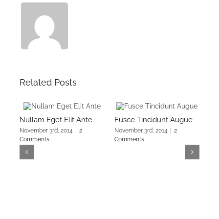
Related Posts
Nullam Eget Elit Ante
Fusce Tincidunt Augue
El
November 3rd, 2014
|
2
November 3rd, 2014
|
2
Nov
Comments
Comments
Co