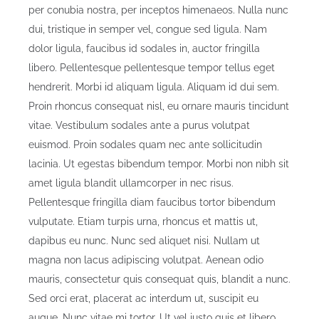
per conubia nostra, per inceptos himenaeos. Nulla nunc
dui, tristique in semper vel, congue sed ligula. Nam
dolor ligula, faucibus id sodales in, auctor fringilla
libero. Pellentesque pellentesque tempor tellus eget
hendrerit. Morbi id aliquam ligula. Aliquam id dui sem.
Proin rhoncus consequat nisl, eu ornare mauris tincidunt
vitae. Vestibulum sodales ante a purus volutpat
euismod. Proin sodales quam nec ante sollicitudin
lacinia. Ut egestas bibendum tempor. Morbi non nibh sit
amet ligula blandit ullamcorper in nec risus.
Pellentesque fringilla diam faucibus tortor bibendum
vulputate. Etiam turpis urna, rhoncus et mattis ut,
dapibus eu nunc. Nunc sed aliquet nisi. Nullam ut
magna non lacus adipiscing volutpat. Aenean odio
mauris, consectetur quis consequat quis, blandit a nunc.
Sed orci erat, placerat ac interdum ut, suscipit eu
augue. Nunc vitae mi tortor. Ut vel justo quis et libero.