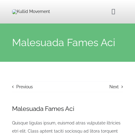
Skip
to
Toggle
content
Navigat
Home
Malesuada Fames Aci
About Us
Kullid Foundation
Previous
Next
Kullid Shop
Malesuada Fames Aci
Contact Us
Quisque ligulas ipsum, euismod atras vulputate iltricies
etri elit. Class aptent taciti sociosqu ad litora torquent